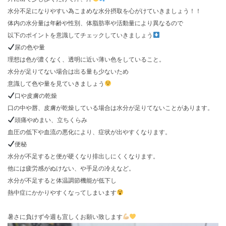
水分不足になりやすい為こまめな水分摂取を心がけていきましょう！！
体内の水分量は年齢や性別、体脂肪率や活動量により異なるので
以下のポイントを意識してチェックしていきましょう
尿の色や量
理想は色が濃くなく、透明に近い薄い色をしていること。
水分が足りてない場合は出る量も少ないため
意識して色や量を見ていきましょう
口や皮膚の乾燥
口の中や唇、皮膚が乾燥している場合は水分が足りてないことがあります。
頭痛やめまい、立ちくらみ
血圧の低下や血流の悪化により、症状が出やすくなります。
便秘
水分が不足すると便が硬くなり排出しにくくなります。
他には疲労感がぬけない、や手足の冷えなど。
水分が不足すると体温調節機能が低下し
熱中症にかかりやすくなってしまいます
暑さに負けず今週も宜しくお願い致します