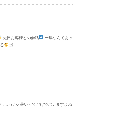
先日お客様との会話
一年なんてあっ
てる

でしょうか♪ 暑いってだけでバテますよね