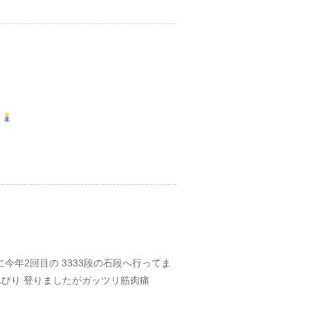
ス
に今年2回目の 3333段の石段へ行ってま
びり 登りましたがガッツリ筋肉痛