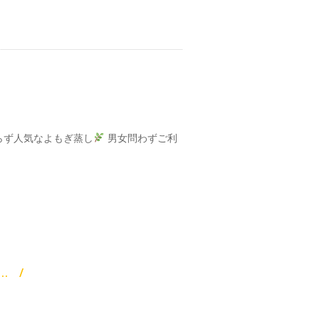
らず人気なよもぎ蒸し
男女問わずご利
...